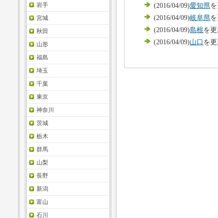
岩手
(2016/04/09)
愛知県
を
(2016/04/09)
岐阜県
を
宮城
(2016/04/09)
島根
を更
秋田
(2016/04/09)
山口
を更
山形
福島
埼玉
千葉
東京
神奈川
茨城
栃木
群馬
山梨
長野
新潟
富山
石川