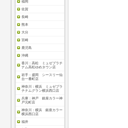
福岡
佐賀
長崎
熊本
大分
宮崎
鹿児島
沖縄
香川：高松 ミュゼプラチ
ナム高松ゆめタウン店
岩手：盛岡 シースリー仙
台一番町店
神奈川：横浜 ミュゼプラ
チナムグラン横浜西口店
兵庫：神戸 銀座カラー神
戸元町店
神奈川：横浜 銀座カラー
横浜西口店
福井